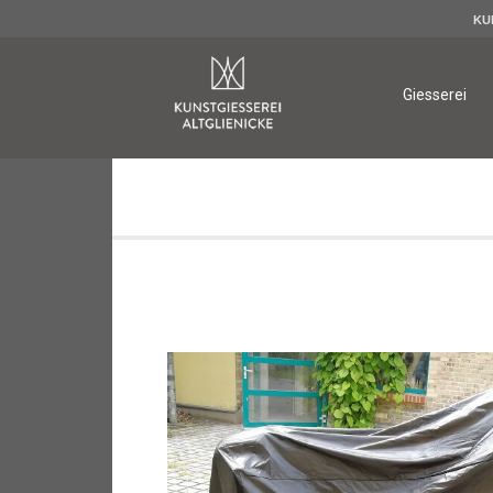
KU
↓
Zum
Main
Giesserei
Inhalt
Navigation