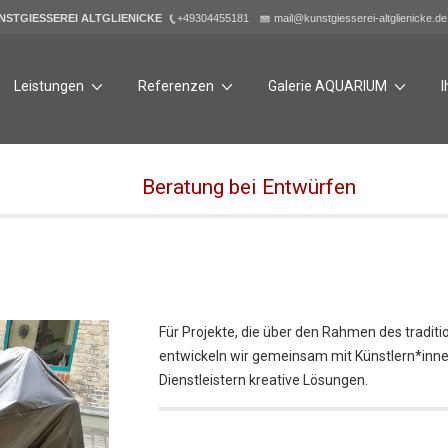
NSTGIESSEREI ALTGLIENICKE
+49304455181
mail@kunstgiesserei-altglienicke.de
Leistungen
Referenzen
Galerie AQUARIUM
I
Beratung bei Entwürfen
Für Projekte, die über den Rahmen des tradit
entwickeln wir gemeinsam mit Künstlern*inn
Dienstleistern kreative Lösungen.